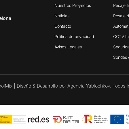
Nuestros Proyectos
Pesaje I
Noticias
Pesaje d
elona
Contacto
Automati
Política de privacidad
CCTV Ind
Avisos Legales
Segurida
Sondas
olMix | Diseño & Desarrollo por Agencia Yablochkov. Todos l