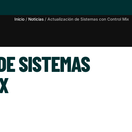
Inicio
/
Noticias
/
Actualización de Sistemas con Control Mix
DE SISTEMAS
X