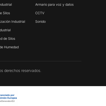
ndustrial
Armario para voz y datos
e Silos
CCTV
zación Industrial
Sonido
ustrial
d de Silos
 de Humedad
os derechos reservados.