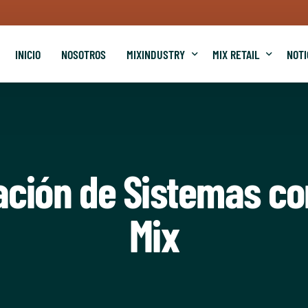
INICIO
NOSOTROS
MIXINDUSTRY
MIX RETAIL
NOTI
E DE SILOS
UENTA PERSONAS
AUTOMATIZACIÓN INDUSTRIAL
ARMARIO PARA VOZ Y DATOS
CCTV INDUSTRIAL
CCTV
SONI
ación de Sistemas co
Mix