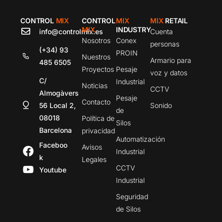
CONTROL
MIX
CONTROL
MIX
MIX
RETAIL
MIX
INDUSTRY
info@controlmix.es
Cuenta
Nosotros
Conex
personas
(+34) 93
PROIN
Nuestros
Armario para
485 6505
Proyectos
Pesaje
voz y datos
C/
Industrial
Noticias
CCTV
Almogàvers
Pesaje
Contacto
56 Local 2,
Sonido
de
08018
Política de
Silos
Barcelona
privacidad
Automatización
Faceboo
Avisos
Industrial
k
Legales
CCTV
Youtube
Industrial
Seguridad
de Silos