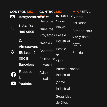
CONTROL
MIX
CONTROL
MIX
MIX
RETAIL
MIX
INDUSTRY
info@controlmix.es
Cuenta
Nosotros
Conex
personas
(+34) 93
PROIN
Nuestros
Armario para
485 6505
Proyectos
Pesaje
voz y datos
C/
Industrial
Noticias
CCTV
Almogàvers
Pesaje
Contacto
56 Local 2,
Sonido
de
08018
Política de
Silos
Barcelona
privacidad
Automatización
Faceboo
Avisos
Industrial
k
Legales
CCTV
Youtube
Industrial
Seguridad
de Silos