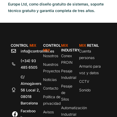
Europe Ltd, como diseño gratuito de sistemas, soporte
técnico gratuito y garantía completa de tres años.
CONTROL
MIX
CONTROL
MIX
MIX
RETAIL
MIX
INDUSTRY
info@controlmix.es
Cuenta
Nosotros
Conex
personas
(+34) 93
PROIN
Nuestros
Armario para
485 6505
Proyectos
Pesaje
voz y datos
C/
Industrial
Noticias
CCTV
Almogàvers
Pesaje
Contacto
56 Local 2,
Sonido
de
08018
Política de
Silos
Barcelona
privacidad
Automatización
Faceboo
Avisos
Industrial