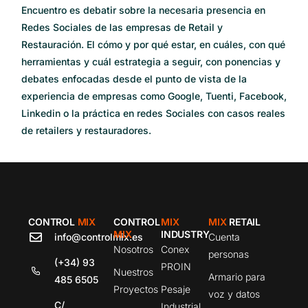
Encuentro es debatir sobre la necesaria presencia en
Redes Sociales de las empresas de Retail y
Restauración. El cómo y por qué estar, en cuáles, con qué
herramientas y cuál estrategia a seguir, con ponencias y
debates enfocadas desde el punto de vista de la
experiencia de empresas como Google, Tuenti, Facebook,
Linkedin o la práctica en redes Sociales con casos reales
de retailers y restauradores.
CONTROL
MIX
CONTROL
MIX
MIX
RETAIL
MIX
INDUSTRY
info@controlmix.es
Cuenta
Nosotros
Conex
personas
(+34) 93
PROIN
Nuestros
Armario para
485 6505
Proyectos
Pesaje
voz y datos
C/
Industrial