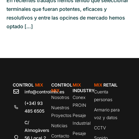
En recientes trabajos hemos tenido que seleccionar
terminales que fueran potentes, eficaces y
resolutivos y entre las opcines de mercado hemos
optado […]
CONTROL
MIX
CONTROL
MIX
MIX
RETAIL
MIX
INDUSTRY
info@controlmix.es
Cuenta
Nosotros
Conex
personas
(+34) 93
PROIN
Nuestros
Armario para
485 6505
Proyectos
Pesaje
voz y datos
C/
Industrial
Noticias
CCTV
Almogàvers
Pesaje
Contacto
56 Local 2,
Sonido