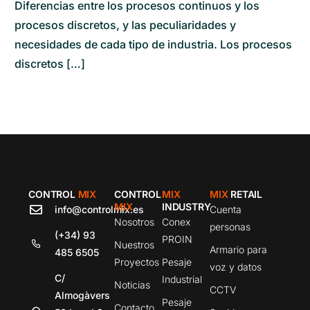
Diferencias entre los procesos continuos y los
procesos discretos, y las peculiaridades y
necesidades de cada tipo de industria. Los procesos
discretos […]
CONTROL
MIX
CONTROL
MIX
MIX
RETAIL
MIX
INDUSTRY
info@controlmix.es
Cuenta
Nosotros
Conex
personas
(+34) 93
PROIN
Nuestros
Armario para
485 6505
Proyectos
Pesaje
voz y datos
C/
Industrial
Noticias
CCTV
Almogàvers
Pesaje
Contacto