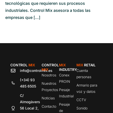
tecnológicas que requieren sus procesos
industriales. Control Mix asesora a todas las
empresas que […]
CONTROL
MIX
CONTROL
MIX
MIX
RETAIL
MIX
INDUSTRY
info@controlmix.es
Cuenta
Nosotros
Conex
personas
(+34) 93
PROIN
Nuestros
Armario para
485 6505
Proyectos
Pesaje
voz y datos
C/
Industrial
Noticias
CCTV
Almogàvers
Pesaje
Contacto
56 Local 2,
Sonido
de