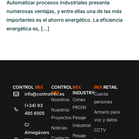
Automatizar procesos industriales presenta
numerosas ventajas, y entre ellas una de las más
importantes es el ahorro energético. La eficiencia
energética es, […]
CONTROL
MIX
CONTROL
MIX
MIX
RETAIL
MIX
INDUSTRY
info@controlmix.es
Cuenta
Nosotros
Conex
personas
(+34) 93
PROIN
Nuestros
Armario para
485 6505
Proyectos
Pesaje
voz y datos
C/
Industrial
Noticias
CCTV
Almogàvers
Pesaje
Contacto