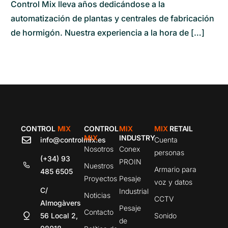
Control Mix lleva años dedicándose a la
automatización de plantas y centrales de fabricación
de hormigón. Nuestra experiencia a la hora de […]
CONTROL
MIX
CONTROL
MIX
MIX
RETAIL
MIX
INDUSTRY
info@controlmix.es
Cuenta
Nosotros
Conex
personas
(+34) 93
PROIN
Nuestros
Armario para
485 6505
Proyectos
Pesaje
voz y datos
C/
Industrial
Noticias
CCTV
Almogàvers
Pesaje
Contacto
56 Local 2,
Sonido
de