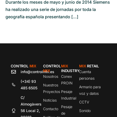
Durante los meses de mayo y junio de 2014 Siemens
ha realizado una serie de jornadas por toda la
geografía española presentando […]
CONTROL
MIX
CONTROL
MIX
MIX
RETAIL
MIX
INDUSTRY
info@controlmix.es
Cuenta
Nosotros
Conex
personas
(+34) 93
PROIN
Nuestros
Armario para
485 6505
Proyectos
Pesaje
voz y datos
C/
Industrial
Noticias
CCTV
Almogàvers
Pesaje
Contacto
56 Local 2,
Sonido
de